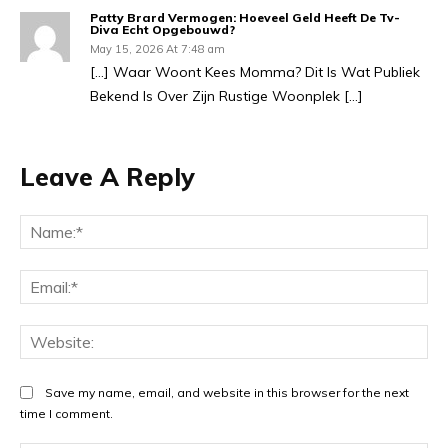
Patty Brard Vermogen: Hoeveel Geld Heeft De Tv-
Diva Echt Opgebouwd?
May 15, 2026 At 7:48 am
[…] Waar Woont Kees Momma? Dit Is Wat Publiek
Bekend Is Over Zijn Rustige Woonplek […]
Leave A Reply
Na
Ema
Web
Save my name, email, and website in this browser for the next
time I comment.