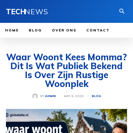
TECH
NEWS
HOME
BLOG
OVER ONS
CONTACT
Waar Woont Kees Momma?
Dit Is Wat Publiek Bekend
Is Over Zijn Rustige
Woonplek
MAY 8, 2026
BY
ADMIN
BLOG