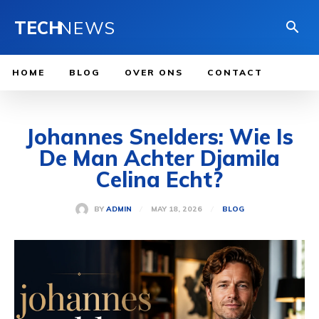
TECH
NEWS
HOME
BLOG
OVER ONS
CONTACT
Johannes Snelders: Wie Is
De Man Achter Djamila
Celina Echt?
MAY 18, 2026
BY
ADMIN
BLOG