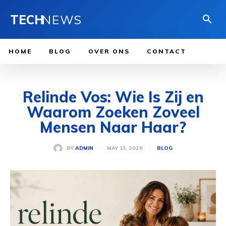
TECH
NEWS
HOME
BLOG
OVER ONS
CONTACT
Relinde Vos: Wie Is Zij en
Waarom Zoeken Zoveel
Mensen Naar Haar?
MAY 13, 2026
BY
ADMIN
BLOG