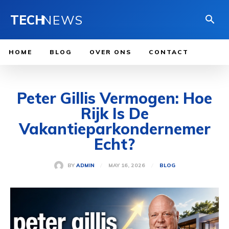
TECH
NEWS
HOME
BLOG
OVER ONS
CONTACT
Peter Gillis Vermogen: Hoe
Rijk Is De
Vakantieparkondernemer
Echt?
MAY 16, 2026
BY
ADMIN
BLOG